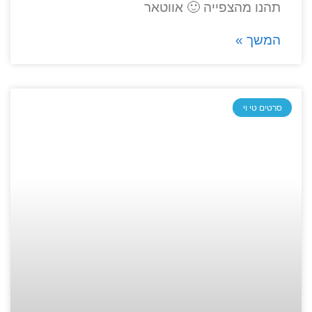
תהנו מהצפייה 🙂 אווטאר
המשך »
סרטים טי וי