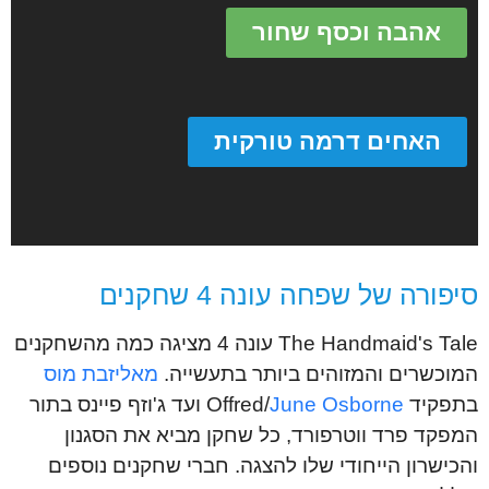
אהבה וכסף שחור
האחים דרמה טורקית
סיפורה של שפחה עונה 4 שחקנים
The Handmaid's Tale עונה 4 מציגה כמה מהשחקנים
המוכשרים והמזוהים ביותר בתעשייה.
מאליזבת מוס
בתפקיד Offred/
June Osborne
ועד ג'וזף פיינס בתור
המפקד פרד ווטרפורד, כל שחקן מביא את הסגנון
והכישרון הייחודי שלו להצגה. חברי שחקנים נוספים