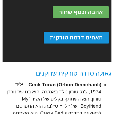
אהבה וכסף שחור
האחים דרמה טורקית
גאולה סדרה טורקית שחקנים
Cenk Torun (Orhun Demirhanli)
– יליד
1974, צ'נק טורון נולד באנקרה. הוא בנו של נורדן
טורון. הוא השתתף בקליפ של השיר "My
Boyfriend" של יילדיז טילבה. הוא התפרסם
לראשונה בסדרה Crazy Bediş. הוא השתתף