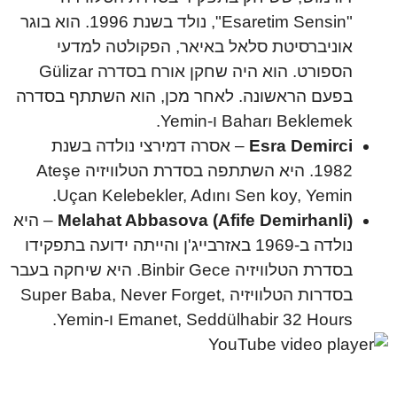
"Esaretim Sensin", נולד בשנת 1996. הוא בוגר
אוניברסיטת סלאל באיאר, הפקולטה למדעי
הספורט. הוא היה שחקן אורח בסדרה Gülizar
בפעם הראשונה. לאחר מכן, הוא השתתף בסדרה
Baharı Beklemek ו-Yemin.
Esra Demirci
– אסרה דמירצי נולדה בשנת
1982. היא השתתפה בסדרת הטלוויזיה Ateşe
Uçan Kelebekler, Adını Sen koy, Yemin.
Melahat Abbasova (Afife Demirhanli)
– היא
נולדה ב-1969 באזרבייג'ן והייתה ידועה בתפקידו
בסדרת הטלוויזיה Binbir Gece. היא שיחקה בעבר
בסדרות הטלוויזיה Super Baba, Never Forget,
Emanet, Seddülhabir 32 Hours ו-Yemin.