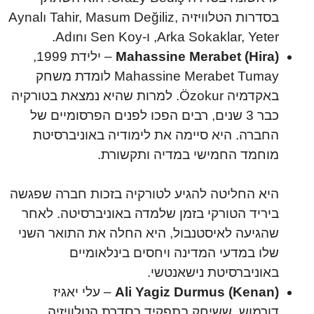
בסדרות הטלוויזיה Aynalı Tahir, Masum Değiliz,
Arka Sokaklar, Yeter, ו-Adını Sen Koy.
Mahassine Merabet (Hira)
– ילידת 1999,
Mahassine Merabet Tumay לומדת משחק
באקדמיה Özokur. למרות שהיא נמצאת בטורקיה
כבר 3 שנים, רבים הפכו לפנים הפרסומיים של
החברה. היא סיימה את לימודיה באוניברסיטת
מוחמד החמישי במדיה ותקשורת.
היא החליטה להגיע לטורקיה בזכות חברה שפגשה
ביריד הטורקי בזמן שלמדה באוניברסיטה. לאחר
שהגיעה לאיסטנבול, היא החלה את התואר השני
שלו במדעי המדינה ויחסים בינלאומיים
באוניברסיטת נישאנטשי.
Ali Yagiz Durmus (Kenan)
– עלי יאגיז
דורמוש, ששיחק בתפקיד בסדרת הטלוויזיה