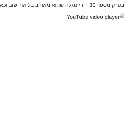
בפרק מספר 30 דידי מגלה שהוא מאוהב בליאור שוב וכאן מתחילה העלילה להיות קצת מורכבת. קבלו הצצה לפרק ךדידי בביקור >>