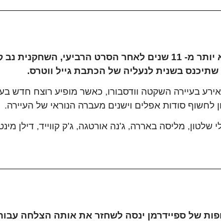
הסרט הראשון בסדרת סרטי האימה המצליחה יוצא יותר מ- 11 שנים לאחר הסרט ה
 שתיכנס בשנית לנעליה של הכתבת גייל ווטרס.
 האלים שאירע בעיירה השקטה וודסבורו, כאשר מופיע רוצח חד
 לחשוף סודות אפלים וישנים מעברה הנוראי של העיירה.
שלטון, מליסה באררה, ג'נה אורטגה, ג'ק קווייד, דילן מינט 
ות של ספיידרמן ינסה לשחזר את אותה הצלחה עבור א