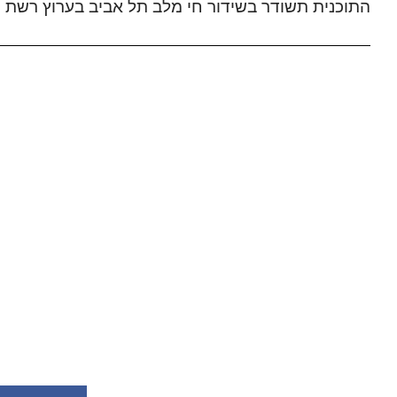
התוכנית תשודר בשידור חי מלב תל אביב בערוץ רשת 13, כשגם תציע אותה בזמן אמת בערוץ היוטיוב שלה.