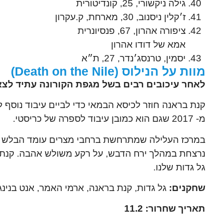
גילה ניקשורי, 25, קונדיטורית
ז׳קלין ניסנוב, 30, מארחת, ק.עקרון
ציפורה אהרון, 67, פנסיונרית
אמא של דודו אהרון
יסמין, טרנסג׳נדר, 27, ת״א
מוות על הנילוס (Death on the Nile)
לאחר עיכובים רבים בשל מגפת הקורונה עתיד לצא
קנת בראנה חוזר לכיסא הבמאי כדי לביים עיבוד נוסף
מ- 2017 שגם הוא כמובן עיבוד לספרה של כריסטי.
במרכז העלילה שמתרחשת ברחבי מצרים עומד הבלש הבלג
נרצחת במהלך ירח הדבש, על רקע משולש אהבה. קנת 
גל גדות שלנו.
שחקנים:
גל גדות, קנת בראנה, ארמי האמר, אנט בנינג
תאריך שחרור: 11.2