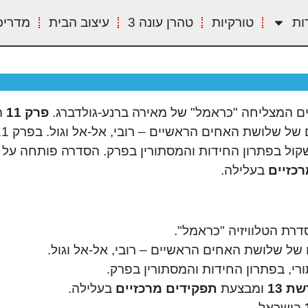
ות
טורקיות
טהרן עונה 3
עיצוב הבית
מדריכ
ם המצליחה "כראמל" של מאירה ברנע-גולדברג.
פרק 11
ה
קול בפתרון החידות והמסתורין בפרק. הסדרה פותחה על 
כזיים
בעלילה.
רת הטלוויזיה "כראמל".
ל שלושת האחים הראשיים – רובי, אל-אל וגול.
י, בפתרון החידות והמסתורין בפרק.
ת 13
ומבצעת
תפקידים מרכזיים
בעלילה.
בישראל.