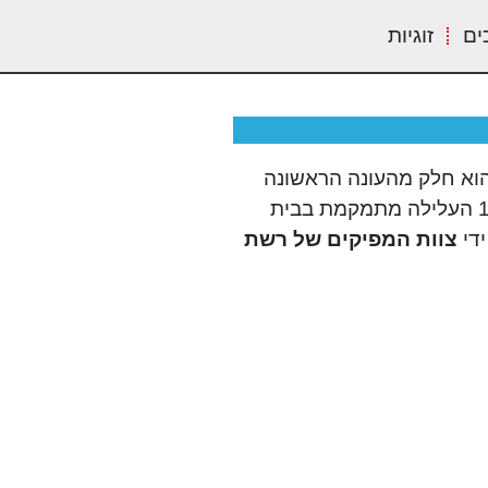
ים
זוגיות
וא חלק מהעונה הראשונה
של הסדרה, המתרחשת בטירת ג'רום ומתמקדת בסיפורים של שלושת האחים הראשיים – רובי, אל-אל וגול. בפרק 11 העלילה מתמקמת בבית
ידי
צוות המפיקים של רשת