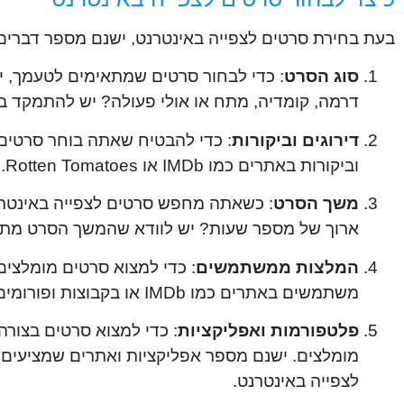
בעת בחירת סרטים לצפייה באינטרנט, ישנם מספר דברים
סוג הסרט
: כדי לבחור סרטים שמתאימים לטעמך, י
דרמה, קומדיה, מתח או אולי פעולה? יש להתמקד ב
דירוגים וביקורות
: כדי להבטיח שאתה בוחר סרטים א
וביקורות באתרים כמו IMDb או Rotten Tomatoes. ככל שהסרט מקבל דירוג גבוה יותר וביקורות חיוביות יותר, יש יותר סיכוי שהוא יהיה טוב.
משך הסרט
: כשאתה מחפש סרטים לצפייה באינטרנ
ארוך של מספר שעות? יש לוודא שהמשך הסרט מתאים
המלצות ממשתמשים
: כדי למצוא סרטים מומלצי
משתמשים באתרים כמו IMDb או בקבוצות ופורומים ברשתות חברתיות. כך תוכל לקבל המלצות אישיות מאנשים שכבר צפו בסרטים שונים.
פלטפורמות ואפליקציות
: כדי למצוא סרטים בצור
מומלצים. ישנם מספר אפליקציות ואתרים שמציעים 
לצפייה באינטרנט.