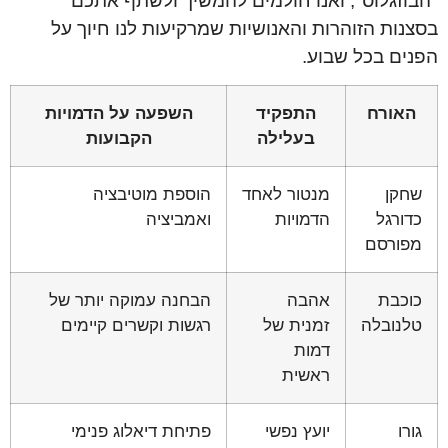
"הבוזגלוס", ואנו חולמים להמשיך ולשתף אתכם
בסצנות הזוהרות והאנושיות שמרקיעות לנו חיוך על
הפנים בכל שבוע.
האורח
התפקיד
השפעה על הדמויות
בעלילה
הקבועות
שחקן
מנטור לאחד
הוספת מוטיבציה
כדורגל
הדמויות
ואמביציה
מפורסם
כוכבת
אהבה
הבחנה עמוקה יותר של
טלנובלה
זמנית של
רגשות וקשרים קיימים
דמות
ראשית
גורו
יועץ נפשי
פתיחת דיאלוג פנימי