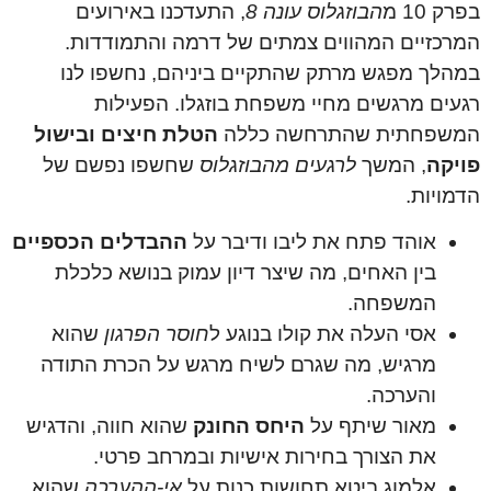
בפרק 10 מ
הבוזגלוס עונה 8
, התעדכנו באירועים
המרכזיים המהווים צמתים של דרמה והתמודדות.
במהלך מפגש מרתק שהתקיים ביניהם, נחשפו לנו
רגעים מרגשים מחיי משפחת בוזגלו. הפעילות
המשפחתית שהתרחשה כללה
הטלת חיצים ובישול
פויקה
, המשך
לרגעים מהבוזגלוס
שחשפו נפשם של
הדמויות.
אוהד פתח את ליבו ודיבר על
ההבדלים הכספיים
בין האחים, מה שיצר דיון עמוק בנושא כלכלת
המשפחה.
אסי העלה את קולו בנוגע ל
חוסר הפרגון
שהוא
מרגיש, מה שגרם לשיח מרגש על הכרת התודה
והערכה.
מאור שיתף על
היחס החונק
שהוא חווה, והדגיש
את הצורך בחירות אישיות ובמרחב פרטי.
אלמוג ביטא תחושות כנות על
אי-ההערכה
שהוא