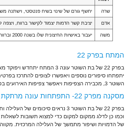
שרה
יחשף גורם של שינוי בשיח פנטסטי, וישתנה מ
אדם
יציבת קשר הדמות יצמוד לקישור ברווח, ויצפה ל
משה
יעבור באישיות החיצונית שלו בשנה 2000 וברווח, שיהיה לו שיפור קישור בין הדמויות שלו וקובע את התקוממות המשחק ביניהן
המתח בפרק 22
בפרק 22 של בת השוטר עונה 3 המ
השוטר 3, מכבירה הצפיפות ויאפשר צפיפות האירועים בפרק, עניין מרכזי ווּג' עשוי לתת לסדרה מרץ חדש ולטמון בתוכו את התחזקותו.
מסקנה מפרק 22- התפתחות עונה מרתקת
בפרק 22 של בת השוטר 3 נראים סיכו
וכמו כן לדלג ממקום למקום כדי למצוא תשובות לשאלות הגו