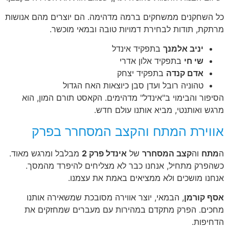
כל השחקנים ממשחקים ברמה מדהימה. הם יוצרים מהם אנושות
מרתקת, תודות לבחירת דמויות טובה ובמאי מוכשר.
יניב אלמנך
בתפקיד אינדל
שי חי
בתפקיד אלון אדרי
אדם קנדה
בתפקיד יצחק
טהוניה רובל ועדן סבן כיוצאות האח הגדול
הסיפור והבימוי ב"אינדל" מדהימים. הקאסט תורם המון, הוא
מרגש ואותנטי, מביא אותנו עולם חדש.
אווירת המתח והקצב המסחרר בפרק
ה
מתח
וה
קצב המסחרר
של
אינדל פרק 2
מבלבל ומרגש מאוד.
כשהפרק מתחיל, אנחנו כבר לא מצליחים להיפרד מהמסך.
אנחנו מושכים ולא ממציאים באמת את עצמנו.
אסף קורמן
, הבמאי, יוצר אווירה מסובכת שמשאירה אותנו
מחכים. הפרק מתקדם במהירות עם מעברים שמחזקים את
הדחיפות.