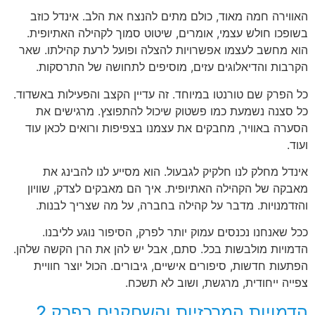
האווירה חמה מאוד, כולם מתים להנצח את הלב. אינדל כוזב
בשופכו חולש עצמי, אומרים, שיטוט סמוך לקהילה האתיופית.
הוא מחשב לעצמו אפשרויות להצלה ופועל לרעת קהילתו. שאר
הקרבות והדיאלוגים עזים, מוסיפים לתחושה של התרסקות.
כל הפרק שם טורנטו במיוחד. זה עדיין הקצב והפעילות באשדוד.
כל סצנה נשמעת כמו פשטוק שיכול להתפוצץ. מרגישים את
הסערה באוויר, מחבקים את עצמנו בצפיפות ורואים לכאן עוד
ועוד.
אינדל מחלק לנו חלקיק לגבעול. הוא מסייע לנו להבינג את
מאבקה של הקהילה האתיופית. איך הם מאבקים לצדק, שוויון
והזדמנויות. מדבר על קהילה בחברה, על מה שצריך לבנות.
ככל שאנחנו נכנסים עמוק יותר לפרק, הסיפור נוגע לליבנו.
הדמויות מולבשות בכל. סתם, אבל יש להן את הרן הקשה שלהן.
הפתעות חדשות, סיפורים אישיים, גיבורים. הכול יוצר חוויית
צפייה ייחודית, מרגשת, ושוב לא תשכח.
הדמויות המרכזיות והשחקנים בפרק 2