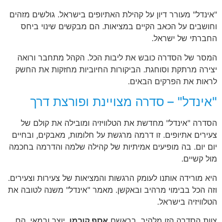
"אינדל" מעורר דיון על קהילת האתיופים בישראל. גולשים מזהים
וחושבים על הכאב הקיים במציאות. הם מבקשים שינוי ביחס
החברתי של ישראל.
המסר של הסדרה כובש את ליבות הכל. הקהל מתחבר ורואה
יצירה מרתקת וסוחגת. הביקורות החיוביות מחזקות את החשק
לראות את הפרקים הבאים.
"אינדל" – סדרה מצויינת ופורצת דרך
הסדרה "אינדל" מחדשת את הטלוויזיה ומובילה את קולם של
צעירים אתיופים. זו דרמה מרגשת על חלומות, מאבקים, ובחיים
יום יום. בה מופיעים אמיתיות של קהילה שלמה והדרמה בחכמה
מול קשיים.
היא מורידה אותנו לעומק הרגשות והמציאות של צעירות וצעירים.
וזה הכל בבימוי מרהיב ובאקשן. מאמר "אינדל" משנה לטובה את
הטלוויזיה בישראל.
צוות הסדרה הזו מלהיב, בראשם
אסף קורמן
, יוצר ובמאי. הם