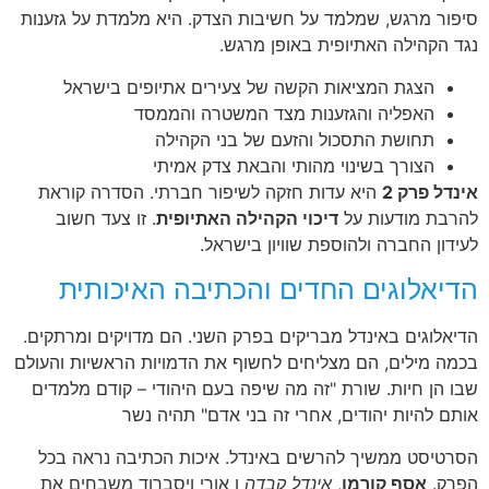
סיפור מרגש, שמלמד על חשיבות הצדק. היא מלמדת על גזענות
נגד הקהילה האתיופית באופן מרגש.
הצגת המציאות הקשה של צעירים אתיופים בישראל
האפליה והגזענות מצד המשטרה והממסד
תחושת התסכול והזעם של בני הקהילה
הצורך בשינוי מהותי והבאת צדק אמיתי
אינדל פרק 2
היא עדות חזקה לשיפור חברתי. הסדרה קוראת
להרבת מודעות על
דיכוי הקהילה האתיופית
. זו צעד חשוב
לעידון החברה ולהוספת שוויון בישראל.
הדיאלוגים החדים והכתיבה האיכותית
הדיאלוגים באינדל מבריקים בפרק השני. הם מדויקים ומרתקים.
בכמה מילים, הם מצליחים לחשוף את הדמויות הראשיות והעולם
שבו הן חיות. שורת "זה מה שיפה בעם היהודי – קודם מלמדים
אותם להיות יהודים, אחרי זה בני אדם" תהיה נשר
הסרטיסט ממשיך להרשים באינדל. איכות הכתיבה נראה בכל
הפרק.
אסף קורמן
,
אינדל קבדה
ו
אורי ויסברוד
משבחים את