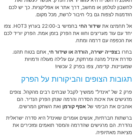
לחשבון לטלפון או מחשב, דרך אתר או אפליקציות. כך יש לכם
הזדמנות לצפות גם בלי חיבור לרשת, מכל מקום.
אל תחמיצו את
שידור החי
בחמישי ב-22:00 בערוץ HOT3. צפו
יחד עם עוד מעריצים וחווו את הפרק בזמן אמת. הפרק יוריד לכם
את הכפפה עם דרמה ומתח.
בחרו ב
צפייה ישירה, הורדה או שידור חי
, אתם בטוח תהנו.
סדרת אינדל מהנה ומרתקת, עם עלילה מעולה ודמויות
שמעניינות. קדימה, צפו בפרק 2 עכשיו!
תגובות הצופים והביקורות על הפרק
פרק 2 של "אינדל" ממשיך לקבל שבחים רבים מהקהל. צופים
מדגישים את איכות הסדרה והרמה שנתן הפרק הנדיר. הם
אוהבים את הבימוי של
אסף קורמן
ואת השחקן המרשים.
ברשתות חברתיות, אנשים אומרים שאינדל היא סדרה ישראלית
נהדרת. הם מרגישים שהדרמה והמסר תואמים ומזכירים את
מציאות מאתיופיה.