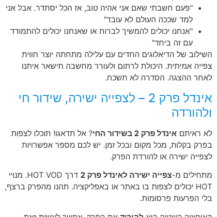
"פעם חשבתי שאם אני אהיה טוב, אז הכל יסתדר. אבל אני
למד שככה העולם לא עובד"
"אנחנו יכולים להמשיך לברוח או שאנחנו יכולים להתמודד
עם זה ביחד"
השילוב של הדיאלוגים החדים עם עלילה מתחתה יוצר חווית
צפייה אמיתית. היכולת לרתום ולעורר מחשבה תישאר איתנו
לאחר ההצגה. הסדרה לא תשכח.
אינדל פרק 2 – לצפייה ישירה, שידור חי
ולהורדה
לא ראיתם
אינדל פרק 2 בשידור החי
? אל תדאגו! תוכלו לצפות
בפרק בקלות, מכל מקום ובכל זמן. יש לכם מספר אפשרויות
לצפייה ישירה או להורדת הפרק.
מתחילים מ-
צפייה ישירה לאינדל פרק 2
דרך HOT VOD. מנויי
HOT יכולים לצפות בו באתר או באפליקציה. תהנו מהפרק ברצף,
בלי הפרעות פרסומות.
האופציה השנייה היא
להוריד
את הפרק. אפשר לעשות זאת